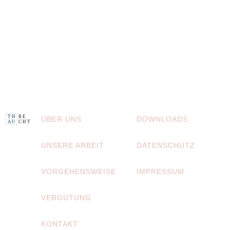
H
R E
T
ÜBER UNS
DOWNLOADS
A
U
C H
T
UNSERE ARBEIT
DATENSCHUTZ
VORGEHENSWEISE
IMPRESSUM
VERGÜTUNG
KONTAKT